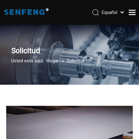
Español
English
Hogar
العربية
Pусский
Compañía
Solicitud
Máquinas
Usted está aquí:
Hogar
»
Solicitud
Partes y Accesorios
Solicitud
Apoyo
Contáctenos