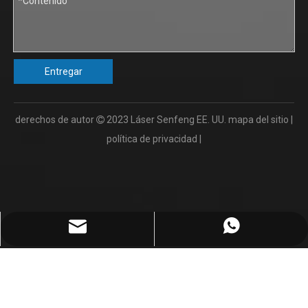
Entregar
derechos de autor
2023
Láser Senfeng EE. UU.
mapa del sitio
|

política de privacidad
|
info@senfengusa.com
86-17702103112