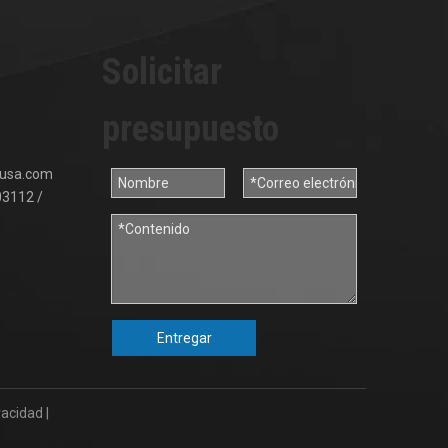
Solicitar
presupuesto
usa.com
03112 /
Entregar
ivacidad
|