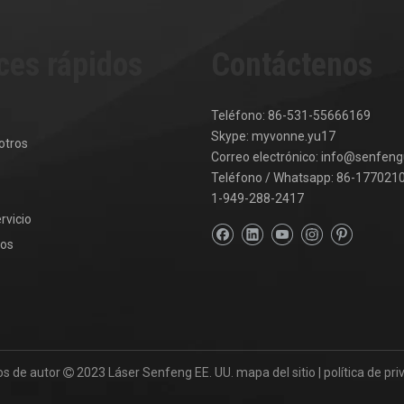
ces rápidos
Contáctenos
Teléfono: 86-531-55666169
Skype: myvonne.yu17
otros
Correo electrónico:
info@senfeng
Teléfono / Whatsapp: 86-177021
1-949-288-2417
rvicio
nos
os de autor
2023
Láser Senfeng EE. UU.
mapa del sitio
|
política de pr
